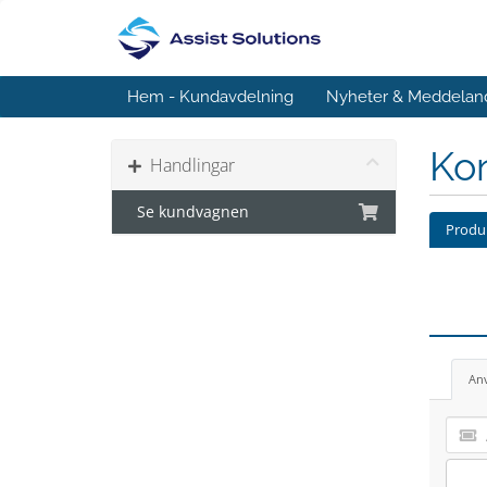
Hem - Kundavdelning
Nyheter & Meddelan
Kon
Handlingar
Se kundvagnen
Produk
An