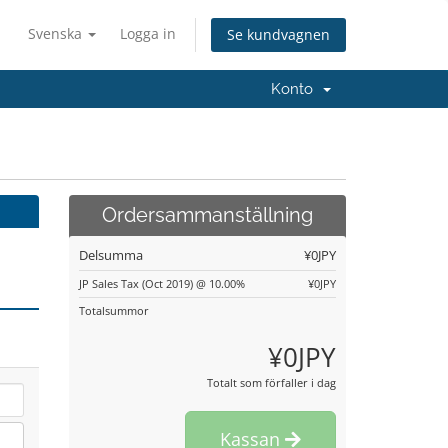
Svenska
Logga in
Se kundvagnen
Konto
Ordersammanställning
Delsumma
¥0JPY
JP Sales Tax (Oct 2019) @ 10.00%
¥0JPY
Totalsummor
¥0JPY
Totalt som förfaller i dag
Kassan