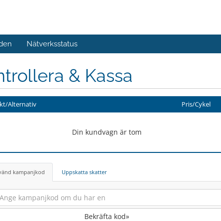
den
Nätverksstatus
trollera & Kassa
t/Alternativ
Pris/Cykel
Din kundvagn är tom
vänd kampanjkod
Uppskatta skatter
Bekräfta kod»