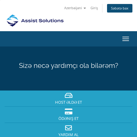
Azerbaijani
Giriş
Səbətə bax
Naviq
keçid
Sizə necə yardımçı ola bilərəm?
HOST ƏLDƏ ET
ÖDƏNIŞ ET
YARDIM AL