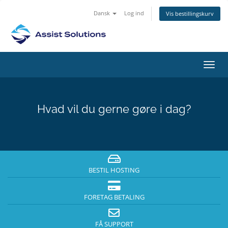
Dansk
Log ind
Vis bestillingskurv
Skift
navig
Hvad vil du gerne gøre i dag?
BESTIL HOSTING
FORETAG BETALING
FÅ SUPPORT